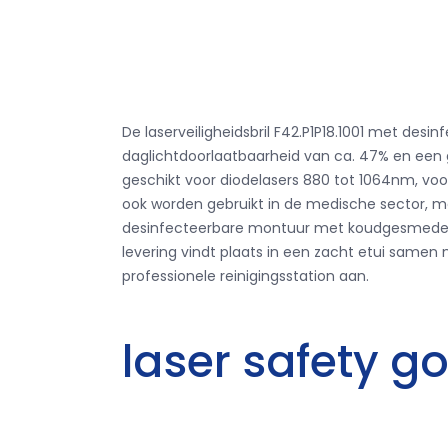
De laserveiligheidsbril F42.P1P18.1001 met d
daglichtdoorlaatbaarheid van ca. 47% en een goe
geschikt voor diodelasers 880 tot 1064nm, voor 
ook worden gebruikt in de medische sector, m
desinfecteerbare montuur met koudgesmede sch
levering vindt plaats in een zacht etui samen m
professionele reinigingsstation aan.
laser safety g