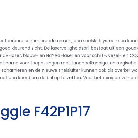
esinfecteerbare scharnierende armen, een snelsluitsysteem en 
d kleurend zicht. De laserveiligheidsbril bestaat uit een goudkl
UV-laser, blauw- en NdYAG-laser en voor schijf-, vezel- en CO2-l
et name voor toepassingen met tandheelkundige, chirurgische 
arnieren en de nieuwe snelsluiter kunnen ook als overbril wor
et een koord om de bril op te zetten. Voor het reinigen van de las
oggle F42P1P17