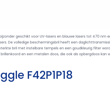
 is bijzonder geschikt voor UV-lasers en blauwe lasers tot 470 nm e
lasers. De volledige beschermingsbril heeft een daglichttransm
sterkte bril met instelbare tempels en een goudkleurig filter w
 brillenkoord en een metalen doos, die ook als opbergdoos kan w
oggle F42P1P18