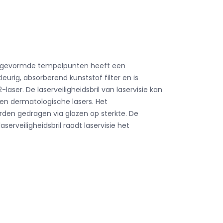
koudgevormde tempelpunten heeft een
eurig, absorberend kunststof filter en is
aser. De laserveiligheidsbril van laservisie kan
en dermatologische lasers. Het
den gedragen via glazen op sterkte. De
erveiligheidsbril raadt laservisie het