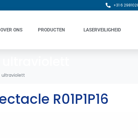
+31 6 298102
OVER ONS
PRODUCTEN
LASERVEILIGHEID
:
ultraviolett
ultraviolett
pectacle R01P1P16