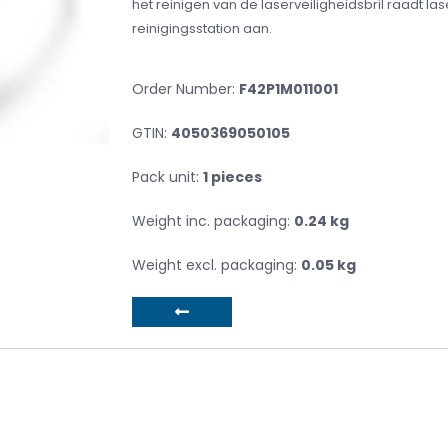
het reinigen van de laserveiligheidsbril raadt las
reinigingsstation aan.
Order Number:
F42P1M011001
GTIN:
4050369050105
Pack unit:
1 pieces
Weight inc. packaging:
0.24 kg
Weight excl. packaging:
0.05 kg