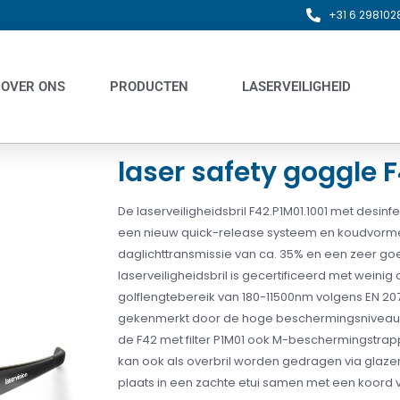
+31 6 298102
OVER ONS
PRODUCTEN
LASERVEILIGHEID
laser safety goggle 
De laserveiligheidsbril F42.P1M01.1001 met desi
een nieuw quick-release systeem en koudvorme
daglichttransmissie van ca. 35% en een zeer goe
laserveiligheidsbril is gecertificeerd met weini
golflengtebereik van 180-11500nm volgens EN 2
gekenmerkt door de hoge beschermingsniveaus i
de F42 met filter P1M01 ook M-beschermingstrappe
kan ook als overbril worden gedragen via glazen 
plaats in een zachte etui samen met een koord v