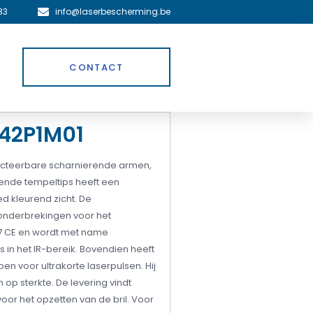
83
info@laserbescherming.be
CONTACT
F42P1M01
nfecteerbare scharnierende armen,
nde tempeltips heeft een
d kleurend zicht. De
g onderbrekingen voor het
07 CE en wordt met name
n het IR-bereik. Bovendien heeft
n voor ultrakorte laserpulsen. Hij
op sterkte. De levering vindt
oor het opzetten van de bril. Voor