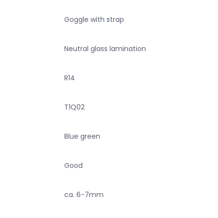
Goggle with strap
Neutral glass lamination
R14
T1Q02
Blue green
Good
ca. 6-7mm