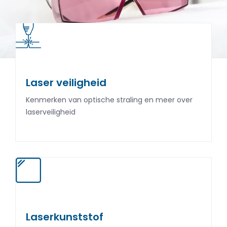
Laser veiligheid
Laser veiligheid
Kenmerken van optische straling en meer over
Kenmerken van optische straling en meer over
laserveiligheid
laserveiligheid
Laserkunststof
Laserkunststof