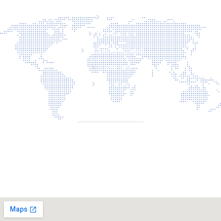
Home
Producten
Laserveiligheid
Over ons
Contact
CONTACT
Torenallee 20 5617 Eindhoven Nederland
+31 6 29810283
info@laserbescherming.be