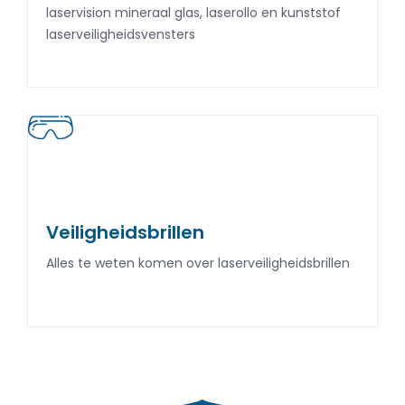
laservision mineraal glas, laserollo en kunststof
laservision mineraal glas, laserollo en kunststof
laserveiligheidsvensters
laserveiligheidsvensters
Veiligheidsbrillen
Veiligheidsbrillen
Alles te weten komen over laserveiligheidsbrillen
Alles te weten komen over laserveiligheidsbrillen