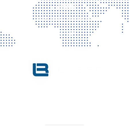
Contact
Vragen? Neem gerust contact met ons op!
CONTACT
KVK 76725650
BTW NL860779099B01
SITEMAP