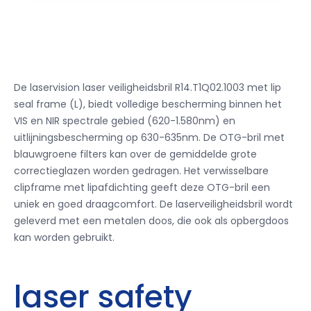
De laservision laser veiligheidsbril R14.T1Q02.1003 met lip
seal frame (L), biedt volledige bescherming binnen het
VIS en NIR spectrale gebied (620-1.580nm) en
uitlijningsbescherming op 630-635nm.
De OTG-bril met
blauwgroene filters kan over de gemiddelde grote
correctieglazen worden gedragen.
Het verwisselbare
clipframe met lipafdichting geeft deze OTG-bril een
uniek en goed draagcomfort.
De laserveiligheidsbril wordt
geleverd met een metalen doos, die ook als opbergdoos
kan worden gebruikt.
laser safety