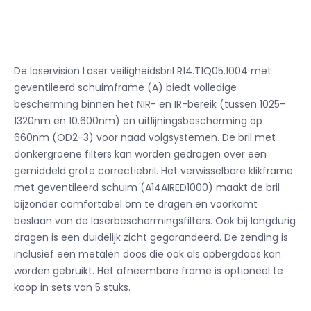
De laservision Laser veiligheidsbril R14.T1Q05.1004 met
geventileerd schuimframe (A) biedt volledige
bescherming binnen het NIR- en IR-bereik (tussen 1025-
1320nm en 10.600nm) en uitlijningsbescherming op
660nm (OD2-3) voor naad
volgsystemen.
De bril met
donkergroene filters kan worden gedragen over een
gemiddeld grote correctiebril.
Het verwisselbare klikframe
met geventileerd schuim (A14AIRED1000) maakt de bril
bijzonder comfortabel om te dragen en voorkomt
beslaan van de laserbeschermingsfilters.
Ook bij langdurig
dragen is een duidelijk zicht gegarandeerd.
De zending is
inclusief een metalen doos die ook als opbergdoos kan
worden gebruikt.
Het afneembare frame is optioneel te
koop in sets van 5 stuks.