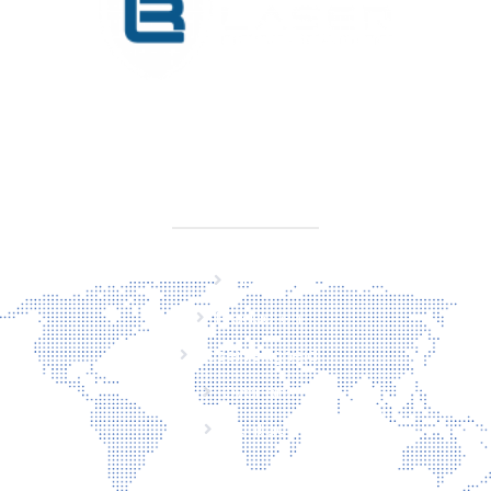
KVK 76725650
BTW NL860779099B01
SITEMAP
Home
Producten
Laserveiligheid
Over ons
Contact
CONTACT