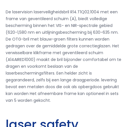
De laservision laserveiligheidsbril R14.T1Q02.1004 met een
frame van geventileerd schuim (A), biedt volledige
bescherming binnen het VIS- en NIR-spectrale gebied
(620-1,580 nm en uitlijningsbescherming bij 630-635 nm.
De OTG-bril met blauw-groen
filters kunnen worden
gedragen over de gemiddelde grote correctieglazen. Het
verwisselbare klikframe met geventileerd schuim
(A14AIRED1000) maakt de bril bijzonder comfortabel om te
dragen en voorkomt beslaan van de
laserbeschermingsfilters. Een helder zicht is
gegarandeerd, zelfs bij een lange draagperiode.
levering
bevat een metalen doos die ook als opbergdoos gebruikt
kan worden Het afneembare frame kan optioneel in sets
van 5 worden gekocht.
laser safety