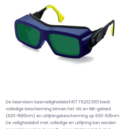
De laservision laserveiligheidsbril R17.T1Q02.1001 biedt
volledige bescherming binnen het VIS en NIR-gebied
(620-1580nm) en uitlijningsbescherming op 630-635nm.
De veiligheidsbril met volledige en uitlijning kan worden