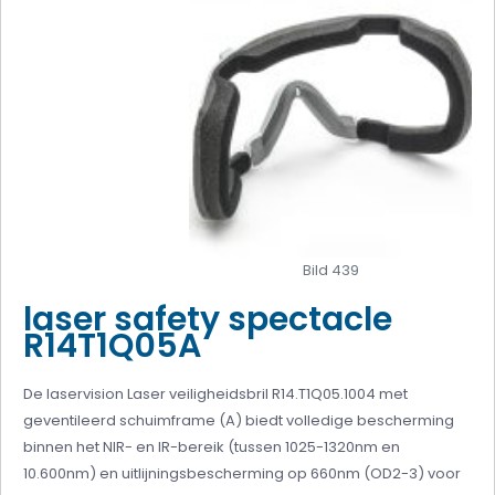
Bild 439
laser safety spectacle
R14T1Q05A
De laservision Laser veiligheidsbril R14.T1Q05.1004 met
geventileerd schuimframe (A) biedt volledige bescherming
binnen het NIR- en IR-bereik (tussen 1025-1320nm en
10.600nm) en uitlijningsbescherming op 660nm (OD2-3) voor