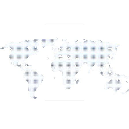
BTW NL860779099B01
SITEMAP
Home
Producten
Laserveiligheid
Over ons
Contact
CONTACT
Torenallee 20 5617 Eindhoven Nederland
+31 6 29810283