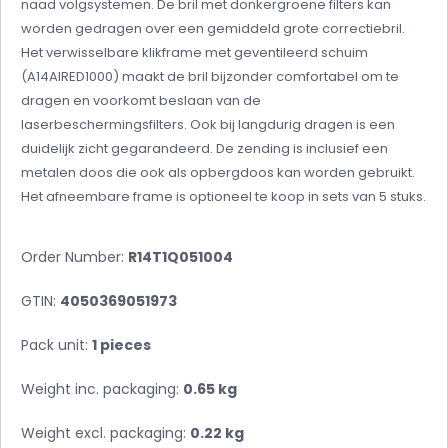
naad
volgsystemen.
De bril met donkergroene filters kan
worden gedragen over een gemiddeld grote correctiebril.
Het verwisselbare klikframe met geventileerd schuim
(A14AIRED1000) maakt de bril bijzonder comfortabel om te
dragen en voorkomt beslaan van de
laserbeschermingsfilters.
Ook bij langdurig dragen is een
duidelijk zicht gegarandeerd.
De zending is inclusief een
metalen doos die ook als opbergdoos kan worden gebruikt.
Het afneembare frame is optioneel te koop in sets van 5 stuks.
Order Number:
R14T1Q051004
GTIN:
4050369051973
Pack unit:
1 pieces
Weight inc. packaging:
0.65 kg
Weight excl. packaging:
0.22 kg