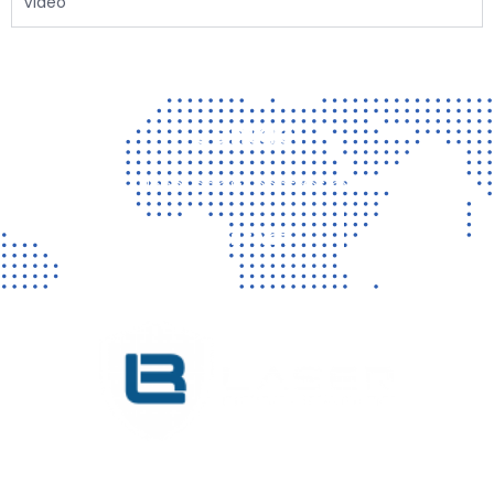
Video
Contact
Vragen? Neem gerust contact met ons op!
CONTACT
KVK 76725650