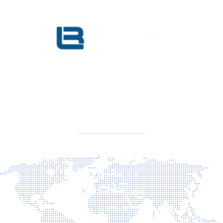
KVK 76725650
BTW NL860779099B01
SITEMAP
Home
Producten
Laserveiligheid
Over ons