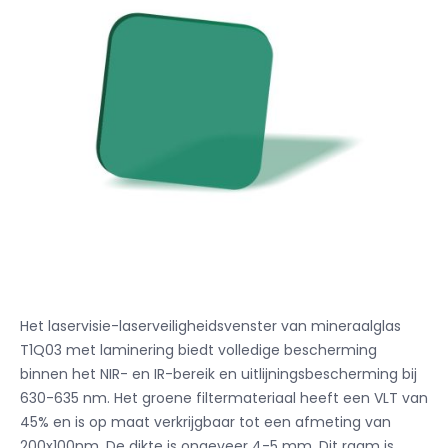
Het laservisie-laserveiligheidsvenster van mineraalglas
T1Q03 met laminering biedt volledige bescherming
binnen het NIR- en IR-bereik en uitlijningsbescherming bij
630-635 nm. Het groene filtermateriaal heeft een VLT van
45% en is op maat verkrijgbaar tot een afmeting van
200x100nm. De dikte is ongeveer 4-5 mm. Dit raam is