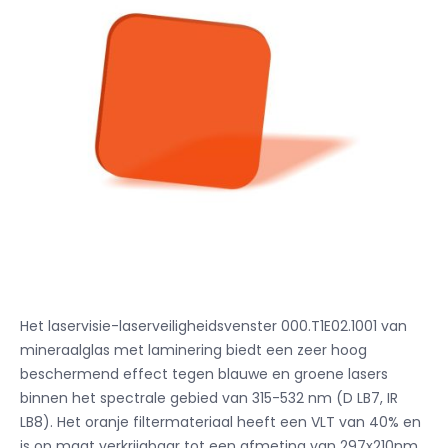
Het laservisie-laserveiligheidsvenster 000.T1E02.1001 van
mineraalglas met laminering biedt een zeer hoog
beschermend effect tegen blauwe en groene lasers
binnen het spectrale gebied van 315-532 nm (D LB7, IR
LB8). Het oranje filtermateriaal heeft een VLT van 40% en
is op maat verkrijgbaar tot een afmeting van 297x210nm.