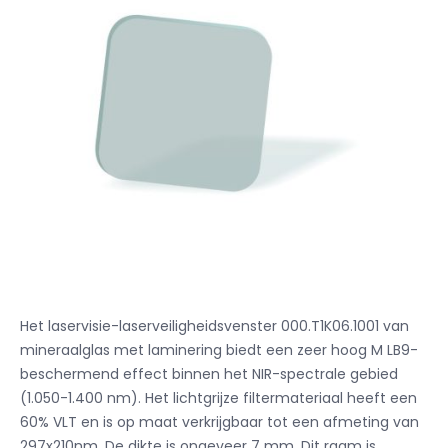
Het laservisie-laserveiligheidsvenster 000.T1K06.1001 van
mineraalglas met laminering biedt een zeer hoog M LB9-
beschermend effect binnen het NIR-spectrale gebied
(1.050-1.400 nm). Het lichtgrijze filtermateriaal heeft een
60% VLT en is op maat verkrijgbaar tot een afmeting van
297x210nm. De dikte is ongeveer 7 mm. Dit raam is