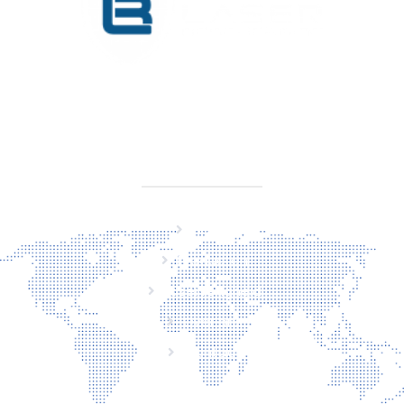
KVK 76725650
BTW NL860779099B01
SITEMAP
Home
Producten
Laserveiligheid
Over ons
Contact
CONTACT