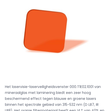
Het laservisie-laserveiligheidsvenster 000.T1E02.1001 van
mineraalglas met laminering biedt een zeer hoog
beschermend effect tegen blauwe en groene lasers
binnen het spectrale gebied van 315-532 nm (D LB7, IR
LB8). Het oranje filtermateriaal heeft een VLT van 40% en