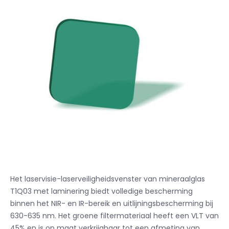
Het laservisie-laserveiligheidsvenster van mineraalglas
T1Q03 met laminering biedt volledige bescherming
binnen het NIR- en IR-bereik en uitlijningsbescherming bij
630-635 nm. Het groene filtermateriaal heeft een VLT van
45% en is op maat verkrijgbaar tot een afmeting van