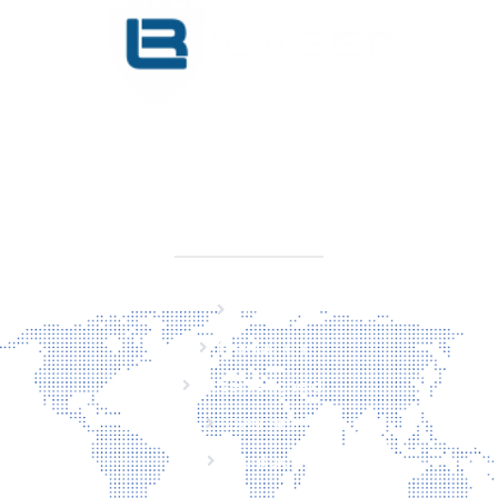
KVK 76725650
BTW NL860779099B01
SITEMAP
Home
Producten
Laserveiligheid
Over ons
Contact