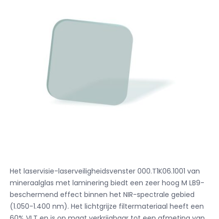
Het laservisie-laserveiligheidsvenster 000.T1K06.1001 van
mineraalglas met laminering biedt een zeer hoog M LB9-
beschermend effect binnen het NIR-spectrale gebied
(1.050-1.400 nm). Het lichtgrijze filtermateriaal heeft een
60% VLT en is op maat verkrijgbaar tot een afmeting van