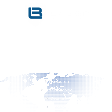
KVK 76725650
BTW NL860779099B01
SITEMAP
Home
Producten
Laserveiligheid
Over ons
Contact