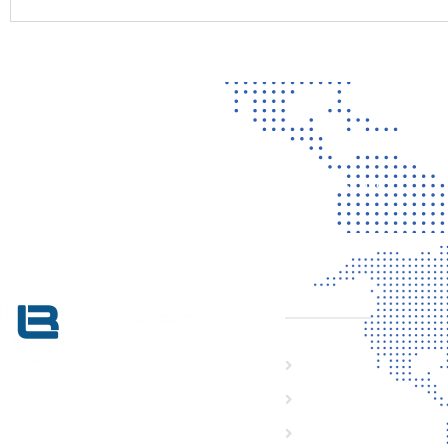
Contact
Vragen? Neem gerust contact met ons op!
SITEMAP
Home
KVK 76725650
Producten
Laserveiligheid
BTW NL860779099B01