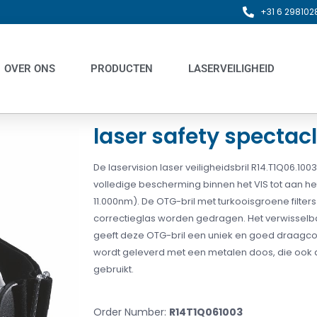
+31 6 298102
OVER ONS
PRODUCTEN
LASERVEILIGHEID
laser safety spectac
De laservision laser veiligheidsbril R14.T1Q06.1003
volledige bescherming binnen het VIS tot aan he
11.000nm).
De OTG-bril met turkooisgroene filte
correctieglas worden gedragen.
Het verwisselb
geeft deze OTG-bril een uniek en goed draagco
wordt geleverd met een metalen doos, die ook
gebruikt.
Order Number:
R14T1Q061003