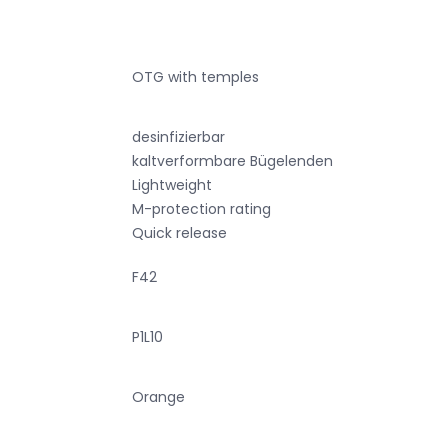
OTG with temples
desinfizierbar
kaltverformbare Bügelenden
Lightweight
M-protection rating
Quick release
F42
P1L10
Orange