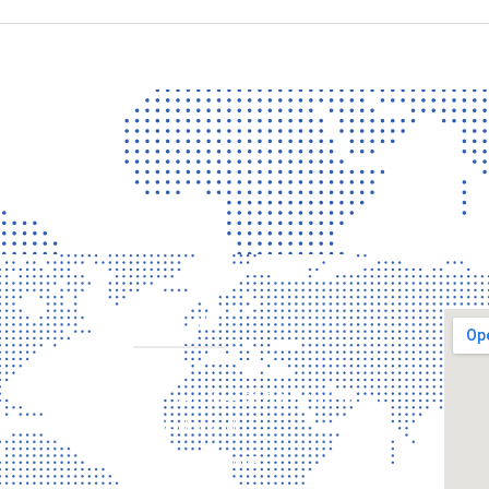
CONTACT
Torenallee 20 5617 Eindhoven
Nederland
+31 6 29810283