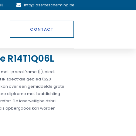
83
info@laserbescherming.be
CONTACT
le R14T1Q06L
 met lip seal frame (L), biedt
t IR spectrale gebied (620-
rs kan over een gemiddelde grote
are clipframe met lipafdichting
mfort.
De laserveiligheidsbril
 als opbergdoos kan worden