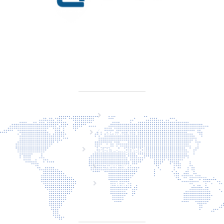
KVK 76725650
BTW NL860779099B01
SITEMAP
Home
Producten
Laserveiligheid
Over ons
Contact
CONTACT