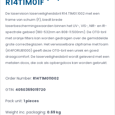
R14T1M01F
De laservision laserveiligheidsbril R14.T1M01.1002 met een
frame van schuim (F), biedt brede
laserbeschermingswaarden binnen het UV-, VIS-, NIR- en IR-
spectrale gebied (180-532nm en 808-11.500nm).
De OTG-bril
met oranje filters kan worden gedragen over de gemiddelde
grote correctieglazen.
Het verwisselbare clipframe met foam
(A14FORUB1000) geeft deze OTG-bril een uniek en goed
draagcomfort.
De laserveiligheidsbril wordt geleverd met een
metalen doos, die ook als opbergdoos kan worden gebruikt.
Order Number:
R14T1M011002
GTIN:
4050369019720
Pack unit:
1 pieces
Weight inc. packaging:
0.69 kg