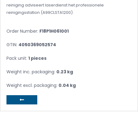
reiniging adviseert laserdienst het professionele
reinigingsstation (A99CLSTA1200).
Order Number:
F18P1H061001
GTIN:
4050369052574
Pack unit:
1 pieces
Weight inc. packaging:
0.23 kg
Weight excl. packaging:
0.04 kg