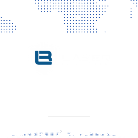
Vragen? Neem gerust contact met ons op!
CONTACT
KVK 76725650
BTW NL860779099B01
SITEMAP
Home