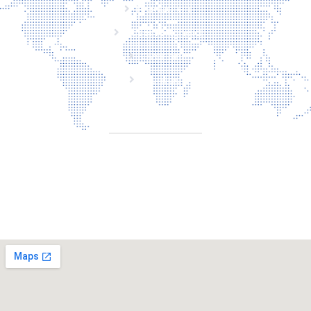
Producten
Laserveiligheid
Over ons
Contact
CONTACT
Torenallee 20 5617 Eindhoven Nederland
+31 6 29810283
info@laserbescherming.be