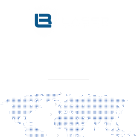
KVK 76725650
BTW NL860779099B01
SITEMAP
Home
Producten
Laserveiligheid
Over ons
Contact