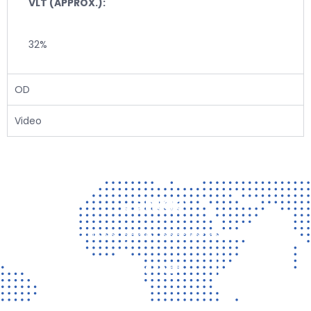
VLT (APPROX.):
32%
OD
Video
Contact
Vragen? Neem gerust contact met ons op!
CONTACT