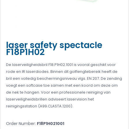
laser safety spectacle
F18P1H02
De laserveiligheidsbril F18.P1H02.1001 is vooral geschikt voor
rode en IR laserdiodes. Binnen dit golflengtebereik heeft de
bril een volledig beschermingsniveau vlgs. EN 207. De zending
voegt een softcase toe samen met een koord om deze om
de nek te hangen. Voor een professionele reiniging van
laserveiligheidsbrillen adviseert laservision het
reinigingsstation (A99.CLASTA.1200).
Order Number:
F18P1H021001