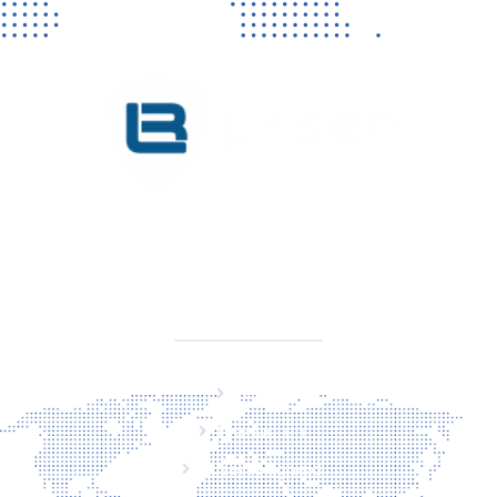
KVK 76725650
BTW NL860779099B01
SITEMAP
Home
Producten
Laserveiligheid