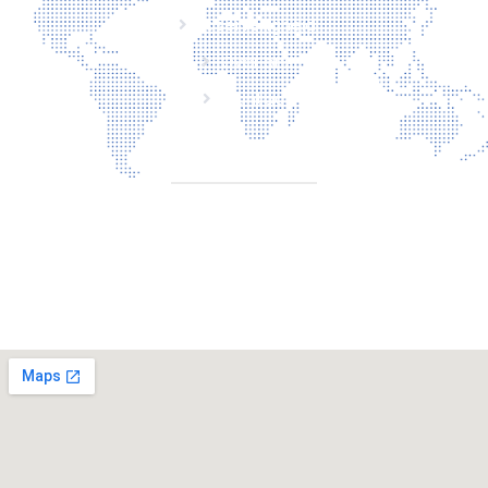
Laserveiligheid
Over ons
Contact
CONTACT
Torenallee 20 5617 Eindhoven Nederland
+31 6 29810283
info@laserbescherming.be