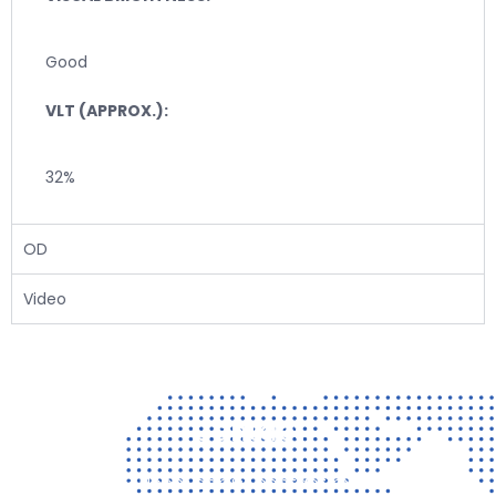
Good
VLT (APPROX.):
32%
OD
Video
Contact
Vragen? Neem gerust contact met ons op!