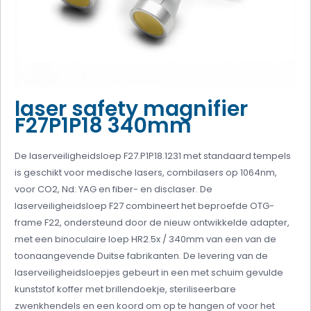
laser safety magnifier
F27P1P18 340mm
De laserveiligheidsloep F27.P1P18.1231 met standaard tempels
is geschikt voor medische lasers, combilasers op 1064nm,
voor CO2, Nd: YAG en fiber- en disclaser. De
laserveiligheidsloep F27 combineert het beproefde OTG-
frame F22, ondersteund door de nieuw ontwikkelde adapter,
met een binoculaire loep HR2.5x / 340mm van een van de
toonaangevende Duitse fabrikanten. De levering van de
laserveiligheidsloepjes gebeurt in een met schuim gevulde
kunststof koffer met brillendoekje, steriliseerbare
zwenkhendels en een koord om op te hangen of voor het