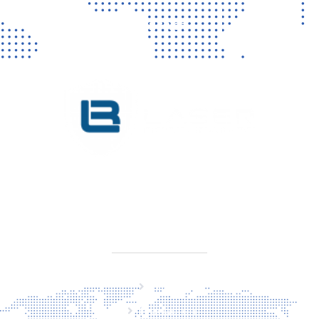
CONTACT
KVK 76725650
BTW NL860779099B01
SITEMAP
Home
Producten