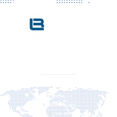
KVK 76725650
BTW NL860779099B01
SITEMAP
Home
Producten
Laserveiligheid
Over ons