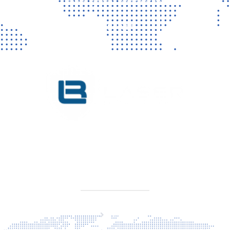
Vragen? Neem gerust contact met ons op!
CONTACT
KVK 76725650
BTW NL860779099B01
SITEMAP
Home