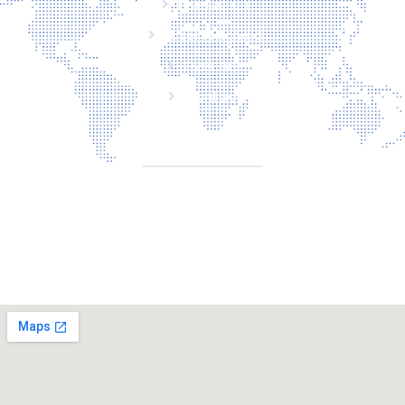
Producten
Laserveiligheid
Over ons
Contact
CONTACT
Torenallee 20 5617 Eindhoven Nederland
+31 6 29810283
info@laserbescherming.be