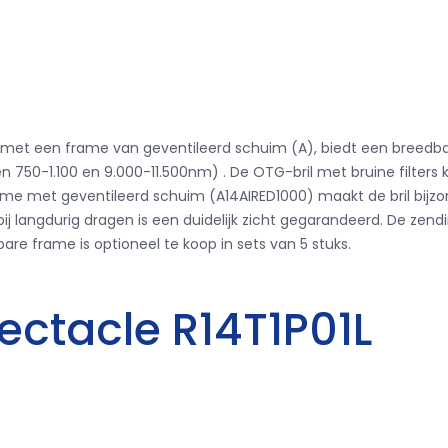
.1004 met een frame van geventileerd schuim (A), biedt een bree
en 750-1.100 en 9.000-11.500nm)
.
De OTG-bril met bruine filter
frame met geventileerd schuim (A14AIRED1000) maakt de bril bi
ij langdurig dragen is een duidelijk zicht gegarandeerd.
De zendi
re frame is optioneel te koop in sets van 5 stuks.
pectacle R14T1P01L