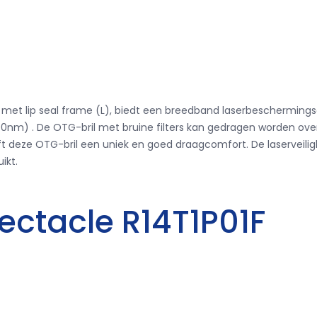
1003 met lip seal frame (L), biedt een breedband laserbeschermings
500nm)
.
De OTG-bril met bruine filters kan gedragen worden ove
eft deze OTG-bril een uniek en goed draagcomfort.
De laserveili
ikt.
pectacle R14T1P01F