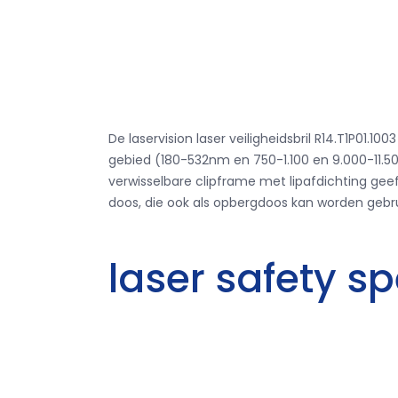
De laservision laser veiligheidsbril R14.T1P01.
gebied (180-532nm en 750-1.100 en 9.000-11.
verwisselbare clipframe met lipafdichting ge
doos, die ook als opbergdoos kan worden gebru
laser safety s