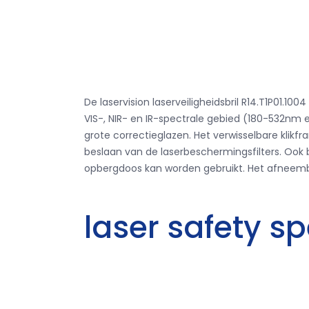
De laservision laserveiligheidsbril R14.T1P01
VIS-, NIR- en IR-spectrale gebied (180-532nm 
grote correctieglazen.
Het verwisselbare klik
beslaan van de laserbeschermingsfilters.
Ook b
opbergdoos kan worden gebruikt.
Het afneemba
laser safety s