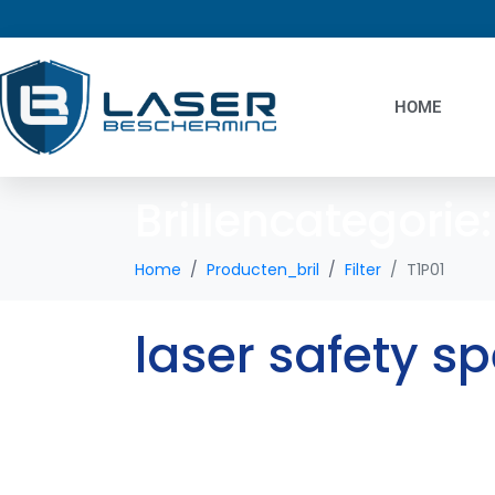
HOME
Brillencategorie
Home
Producten_bril
Filter
T1P01
laser safety s