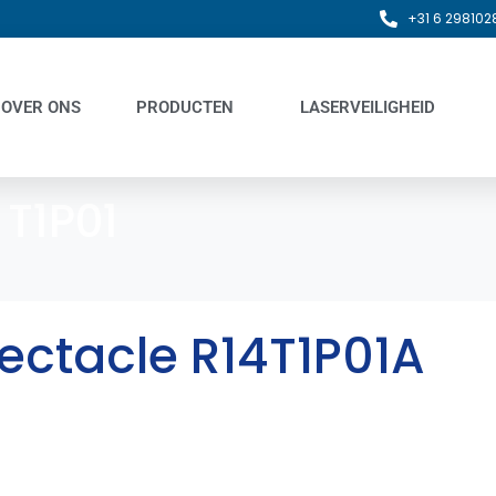
+31 6 298102
OVER ONS
PRODUCTEN
LASERVEILIGHEID
:
T1P01
pectacle R14T1P01A