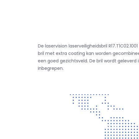
De laservision laserveiligheidsbril R17.T1C02
bril met extra coating kan worden gecombinee
een goed gezichtsveld.
De bril wordt geleverd
inbegrepen.
Contact
Vragen? Neem gerust contact met ons op!