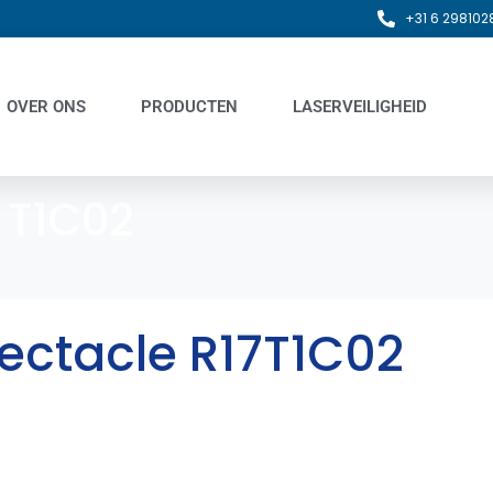
+31 6 298102
OVER ONS
PRODUCTEN
LASERVEILIGHEID
:
T1C02
pectacle R17T1C02