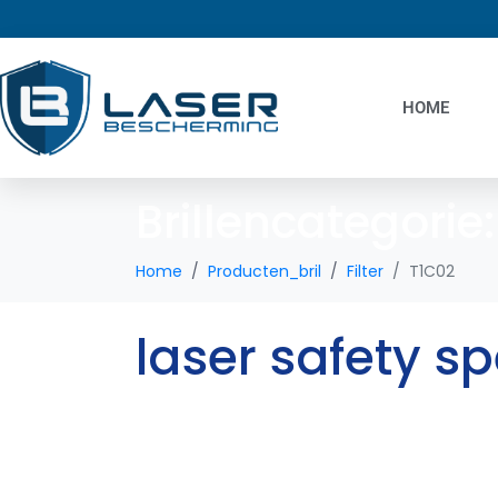
HOME
Brillencategorie
Home
Producten_bril
Filter
T1C02
laser safety s