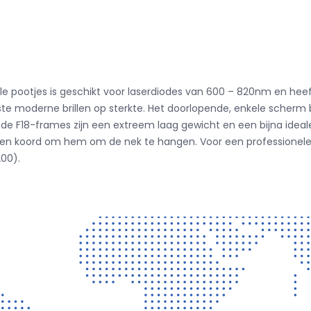
xibele pootjes is geschikt voor laserdiodes van 600 – 820nm en he
te moderne brillen op sterkte. Het doorlopende, enkele scherm 
e F18-frames zijn een extreem laag gewicht en een bijna ideal
 koord om hem om de nek te hangen. Voor een professionele rein
200).