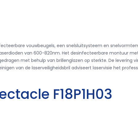
esinfecteerbare vouwbeugels, een snelsluitsysteem en snelvormt
 voor laserdioden van 600-820nm. Het desinfecteerbare montuur
gedragen met behulp van brillenglazen op sterkte. De levering 
inigen van de laserveiligheidsbril adviseert laservisie het profess
pectacle F18P1H03