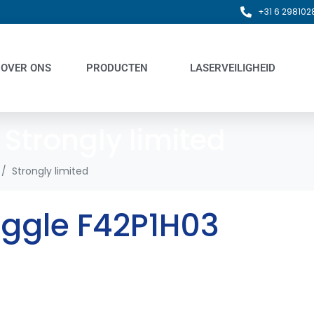
+31 6 298102
OVER ONS
PRODUCTEN
LASERVEILIGHEID
:
Strongly limited
Strongly limited
oggle F42P1H03