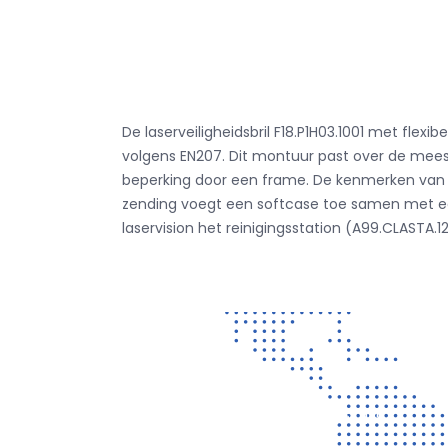
De laserveiligheidsbril F18.P1H03.1001 met fle
volgens EN207. Dit montuur past over de mees
beperking door een frame. De kenmerken van d
zending voegt een softcase toe samen met een
laservision het reinigingsstation (A99.CLASTA.1
Contact
Vragen? Neem gerust contact met ons op!