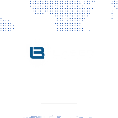
Vragen? Neem gerust contact met ons op!
CONTACT
KVK 76725650
BTW NL860779099B01
SITEMAP
Home