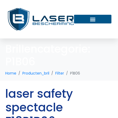
Brillencategorie:
P1B06
Home
Producten_bril
Filter
P1B06
laser safety
spectacle