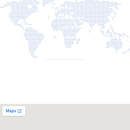
Producten
Laserveiligheid
Over ons
Contact
CONTACT
Torenallee 20 5617 Eindhoven Nederland
+31 6 29810283
info@laserbescherming.be