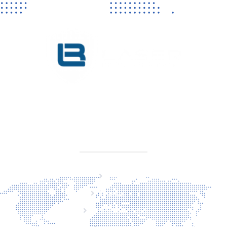
KVK 76725650
BTW NL860779099B01
SITEMAP
Home
Producten
Laserveiligheid