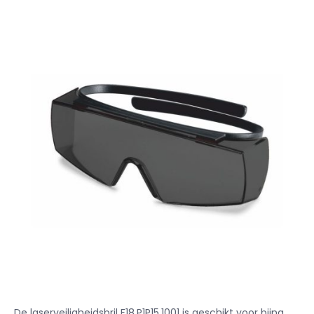
De laserveiligheidsbril F18.P1P15.1001 is geschikt voor bijna