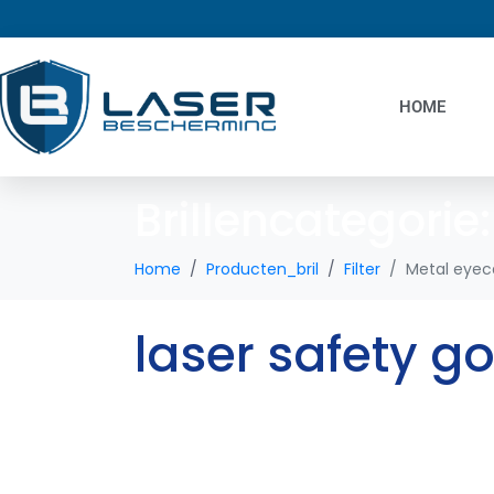
HOME
Brillencategorie
Home
Producten_bril
Filter
Metal eyec
laser safety g