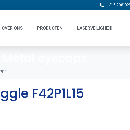
+31 6 298102
OVER ONS
PRODUCTEN
LASERVEILIGHEID
:
Metal eyecaps
aps
oggle F42P1L15