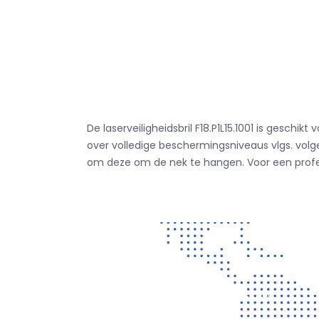
De laserveiligheidsbril F18.P1L15.1001 is geschi
over volledige beschermingsniveaus vlgs. volg
om deze om de nek te hangen. Voor een professi
Contact
Vragen? Neem gerust contact met ons op!