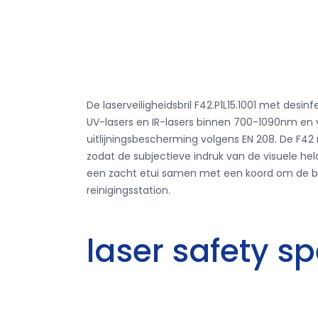
De laserveiligheidsbril F42.P1L15.1001 met de
UV-lasers en IR-lasers binnen 700-1090nm en v
uitlijningsbescherming volgens EN 208. De F42 
zodat de subjectieve indruk van de visuele held
een zacht etui samen met een koord om de bril o
reinigingsstation.
laser safety sp