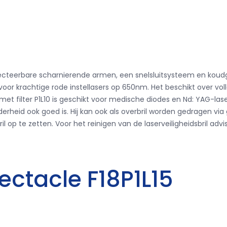
sinfecteerbare scharnierende armen, een snelsluitsysteem en ko
oor krachtige rode instellasers op 650nm. Het beschikt over v
met filter P1L10 is geschikt voor medische diodes en Nd: YAG-las
erheid ook goed is. Hij kan ook als overbril worden gedragen via g
p te zetten. Voor het reinigen van de laserveiligheidsbril advis
ectacle F18P1L15