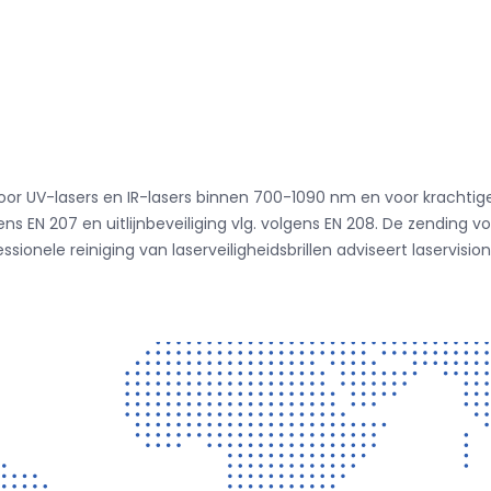
kt voor UV-lasers en IR-lasers binnen 700-1090 nm en voor krachtig
ens EN 207 en uitlijnbeveiliging vlg. volgens EN 208. De zendin
onele reiniging van laserveiligheidsbrillen adviseert laservision