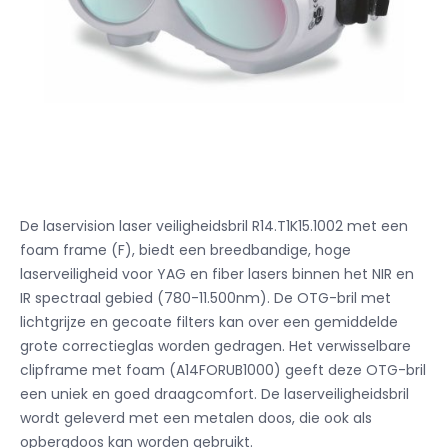
De laservision laser veiligheidsbril R14.T1K15.1002 met een
foam frame (F), biedt een breedbandige, hoge
laserveiligheid voor YAG en fiber lasers binnen het NIR en
IR spectraal gebied (780-11.500nm).
De OTG-bril met
lichtgrijze en gecoate filters kan over een gemiddelde
grote correctieglas worden gedragen.
Het verwisselbare
clipframe met foam (A14FORUB1000) geeft deze OTG-bril
een uniek en goed draagcomfort.
De laserveiligheidsbril
wordt geleverd met een metalen doos, die ook als
opbergdoos kan worden gebruikt.