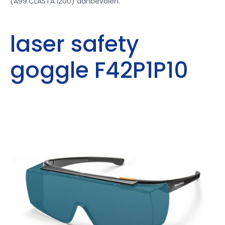
(A99.CLASTA.1200) aanbevolen.
laser safety
goggle F42P1P10