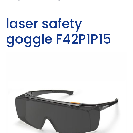
laser safety
goggle F42P1P15