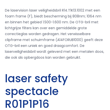
De laservision laser veiligheidsbril R14.T1K13.1002 met een
foam frame (F), biedt bescherming bij 808nm;
1064 nm
en binnen het gebied 1.500-1.600 nm.
De OTG-bril met
lichtgrijze filters kan over een gemiddelde grote
correctieglas worden gedragen.
Het verwisselbare
clipframe met schuimframe (A14FORUB1000) geeft deze
OTG-bril een uniek en goed draagcomfort.
De
laserveiligheidsbril wordt geleverd met een metalen doos,
die ook als opbergdoos kan worden gebruikt.
laser safety
spectacle
R01P1P16