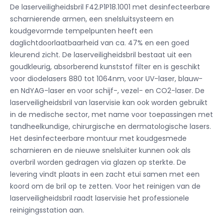
De laserveiligheidsbril F42.P1P18.1001 met desinfecteerbare
scharnierende armen, een snelsluitsysteem en
koudgevormde tempelpunten heeft een
daglichtdoorlaatbaarheid van ca. 47% en een goed
kleurend zicht. De laserveiligheidsbril bestaat uit een
goudkleurig, absorberend kunststof filter en is geschikt
voor diodelasers 880 tot 1064nm, voor UV-laser, blauw-
en NdYAG-laser en voor schijf-, vezel- en CO2-laser. De
laserveiligheidsbril van laservisie kan ook worden gebruikt
in de medische sector, met name voor toepassingen met
tandheelkundige, chirurgische en dermatologische lasers.
Het desinfecteerbare montuur met koudgesmede
scharnieren en de nieuwe snelsluiter kunnen ook als
overbril worden gedragen via glazen op sterkte. De
levering vindt plaats in een zacht etui samen met een
koord om de bril op te zetten. Voor het reinigen van de
laserveiligheidsbril raadt laservisie het professionele
reinigingsstation aan.