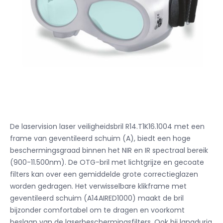
De laservision laser veiligheidsbril R14.T1K16.1004 met een
frame van geventileerd schuim (A), biedt een hoge
beschermingsgraad binnen het NIR en IR spectraal bereik
(900-11.500nm).
De OTG-bril met lichtgrijze en gecoate
filters kan over een gemiddelde grote correctieglazen
worden gedragen.
Het verwisselbare klikframe met
geventileerd schuim (A14AIRED1000) maakt de bril
bijzonder comfortabel om te dragen en voorkomt
beslaan van de laserbeschermingsfilters.
Ook bij langdurig