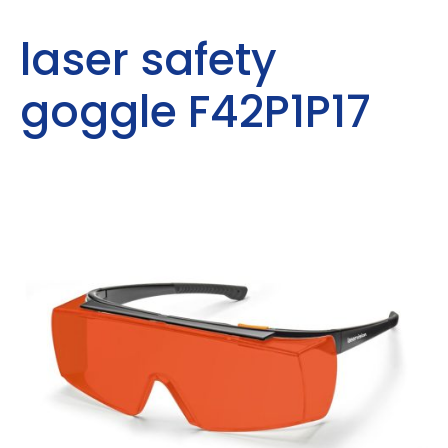
laser safety
goggle F42P1P17