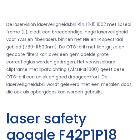
De laservision laserveiligheidsbril R14.T1K15.1002 met lipseal
frame (L), biedt een breedbandige, hoge laserveiligheid
voor YAG en fiberlasers binnen het NIR en IR spectraal
gebied (780-11.500nm).
De OTG-bril met lichtgrijze en
gecoate filters kan over een gemiddelde grote
correctieglas worden gedragen.
Het verwisselbare
clipframe met lipafdichting (A14LIPSE1000) geeft deze
OTG-bril een uniek en goed draagcomfort.
De
laserveiligheidsbril wordt geleverd met een metalen doos,
die ook als opbergdoos kan worden gebruikt.
laser safety
goggle F42P1P18