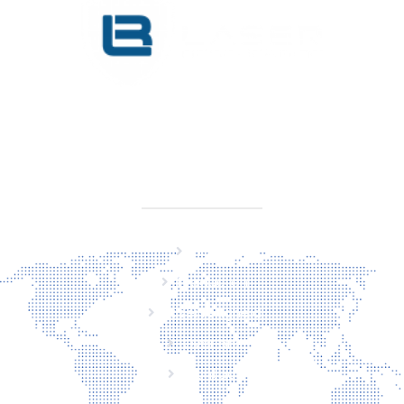
KVK 76725650
BTW NL860779099B01
SITEMAP
Home
Producten
Laserveiligheid
Over ons
Contact