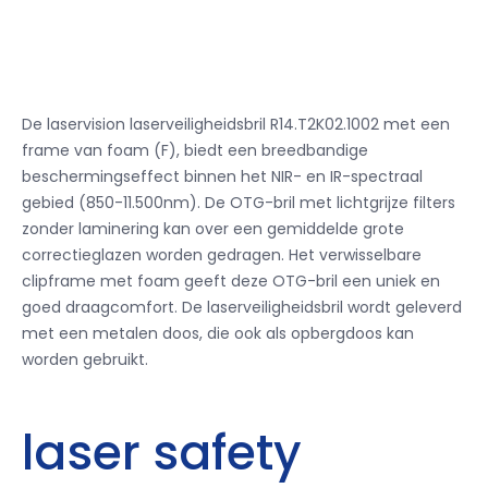
De laservision laserveiligheidsbril R14.T2K02.1002 met een
frame van foam (F), biedt een breedbandige
beschermingseffect binnen het NIR- en IR-spectraal
gebied (850-11.500nm).
De OTG-bril met lichtgrijze filters
zonder laminering kan over een gemiddelde grote
correctieglazen worden gedragen.
Het verwisselbare
clipframe met foam geeft deze OTG-bril een uniek en
goed draagcomfort.
De laserveiligheidsbril wordt geleverd
met een metalen doos, die ook als opbergdoos kan
worden gebruikt.
laser safety