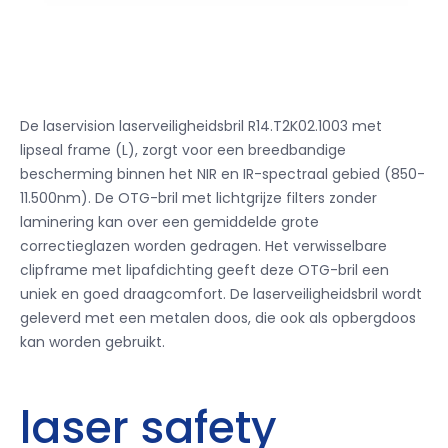
De laservision laserveiligheidsbril R14.T2K02.1003 met
lipseal frame (L), zorgt voor een breedbandige
bescherming binnen het NIR en IR-spectraal gebied (850-
11.500nm).
De OTG-bril met lichtgrijze filters zonder
laminering kan over een gemiddelde grote
correctieglazen worden gedragen.
Het verwisselbare
clipframe met lipafdichting geeft deze OTG-bril een
uniek en goed draagcomfort.
De laserveiligheidsbril wordt
geleverd met een metalen doos, die ook als opbergdoos
kan worden gebruikt.
laser safety