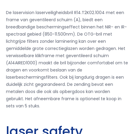
De laservision laserveiligheidsbril R14.T2K02.1004 met een
frame van geventileerd schuim (A), biedt een
breedbandige beschermingseffect binnen het NIR- en IR-
spectraal gebied (850-11.500nm).
De OTG-bril met
lichtgrijze filters zonder laminering kan over een
gemiddelde grote correctieglazen worden gedragen.
Het
verwisselbare klikframe met geventileerd schuim
(A14AIRED1000) maakt de bril bijzonder comfortabel om te
dragen en voorkomt beslaan van de
laserbeschermingsfilters.
Ook bij langdurig dragen is een
duidelijk zicht gegarandeerd.
De zending bevat een
metalen doos die ook als opbergdoos kan worden
gebruikt.
Het afneembare frame is optioneel te koop in
sets van 5 stuks.
laser safety