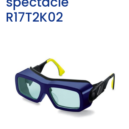
spectacle
R17T2K02