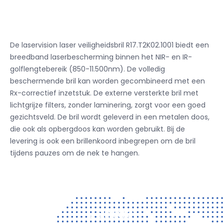
De laservision laser veiligheidsbril R17.T2K02.1001 biedt een
breedband laserbescherming binnen het NIR- en IR-
golflengtebereik (850-11.500nm).
De volledig
beschermende bril kan worden gecombineerd met een
Rx-correctief inzetstuk.
De externe versterkte bril met
lichtgrijze filters, zonder laminering, zorgt voor een goed
gezichtsveld.
De bril wordt geleverd in een metalen doos,
die ook als opbergdoos kan worden gebruikt.
Bij de
levering is ook een brillenkoord inbegrepen om de bril
tijdens pauzes om de nek te hangen.
Contact