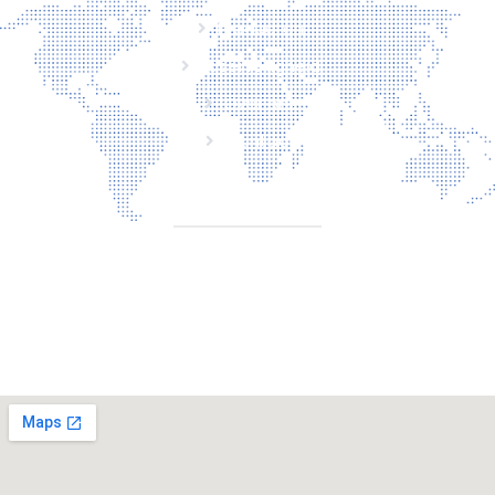
Producten
Laserveiligheid
Over ons
Contact
CONTACT
Torenallee 20 5617 Eindhoven Nederland
+31 6 29810283
info@laserbescherming.be