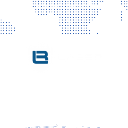
Vragen? Neem gerust contact met ons op!
CONTACT
KVK 76725650
BTW NL860779099B01
SITEMAP
Home