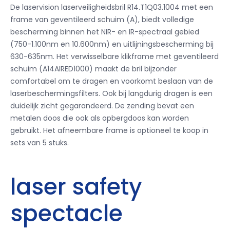
De laservision laserveiligheidsbril R14.T1Q03.1004 met een
frame van geventileerd schuim (A), biedt volledige
bescherming binnen het NIR- en IR-spectraal gebied
(750-1.100nm en 10.600nm) en uitlijningsbescherming bij
630-635nm.
Het verwisselbare klikframe met geventileerd
schuim (A14AIRED1000) maakt de bril bijzonder
comfortabel om te dragen en voorkomt beslaan van de
laserbeschermingsfilters.
Ook bij langdurig dragen is een
duidelijk zicht gegarandeerd.
De zending bevat een
metalen doos die ook als opbergdoos kan worden
gebruikt.
Het afneembare frame is optioneel te koop in
sets van 5 stuks.
laser safety
spectacle