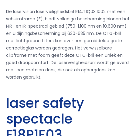
De laservision laserveiligheidsbril R14.T1Q03.1002 met een
schuimframe (F), biedt volledige bescherming binnen het
NIR- en IR-spectraal gebied (750-1.100 nm en 10.600 nm)
en uitlijningsbescherming bij 630-635 nm.
De OTG-bril
met lichtgroene filters kan over een gemiddelde grote
correctieglas worden gedragen.
Het verwisselbare
clipframe met foam geeft deze OTG-bril een uniek en
goed draagcomfort.
De laserveiligheidsbril wordt geleverd
met een metalen doos, die ook als opbergdoos kan
worden gebruikt.
laser safety
spectacle
F18P1E03