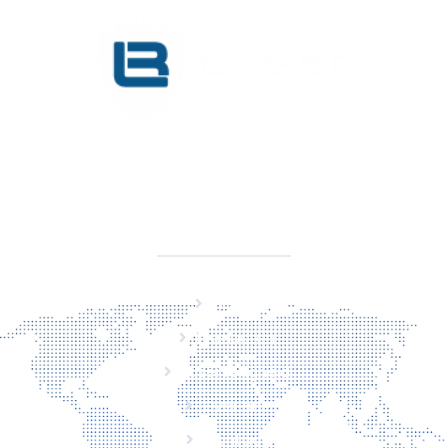
KVK 76725650
BTW NL860779099B01
SITEMAP
Home
Producten
Laserveiligheid
Over ons
Contact