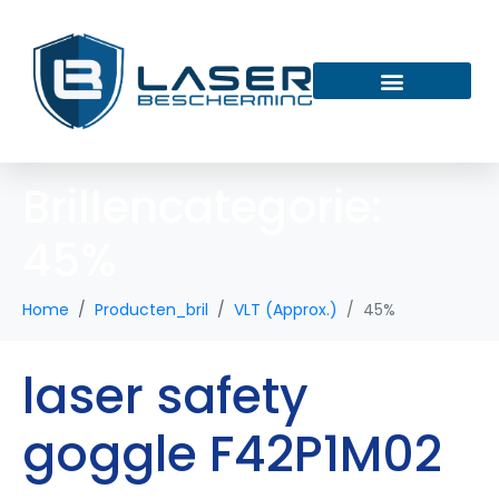
Brillencategorie:
45%
Home
Producten_bril
VLT (Approx.)
45%
laser safety
goggle F42P1M02