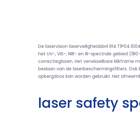
De laservision laserveiligheidsbril R14.T1P0
het UV-, VIS-, NIR- en IR-spectrale gebied (1
correctieglazen.
Het verwisselbare klikframe 
beslaan van de laserbeschermingsfilters.
Ook b
opbergdoos kan worden gebruikt.
Het afneemba
laser safety s