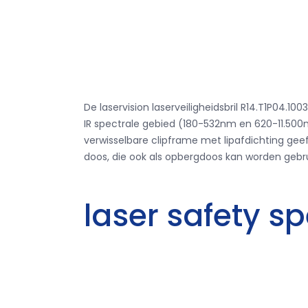
De laservision laserveiligheidsbril R14.T1P04.
IR spectrale gebied (180-532nm en 620-11.500
verwisselbare clipframe met lipafdichting ge
doos, die ook als opbergdoos kan worden gebru
laser safety s