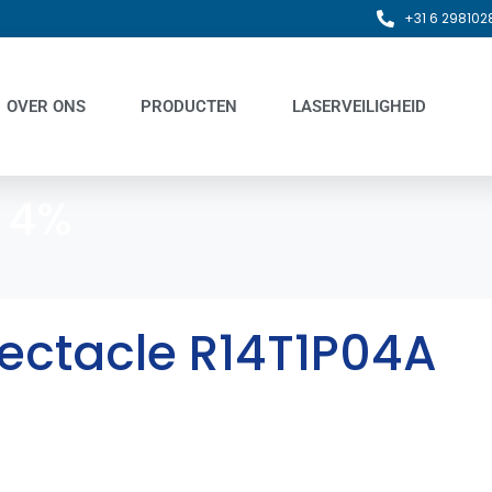
+31 6 298102
OVER ONS
PRODUCTEN
LASERVEILIGHEID
:
4%
%
pectacle R14T1P04A