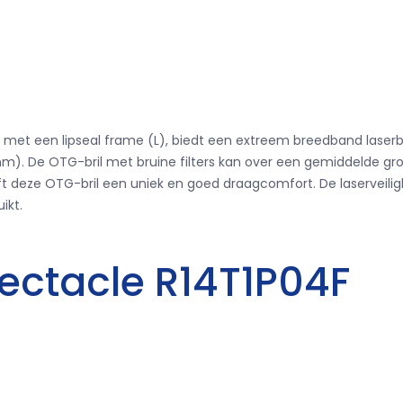
1003 met een lipseal frame (L), biedt een extreem breedband lase
nm).
De OTG-bril met bruine filters kan over een gemiddelde gr
eft deze OTG-bril een uniek en goed draagcomfort.
De laserveili
ikt.
pectacle R14T1P04F