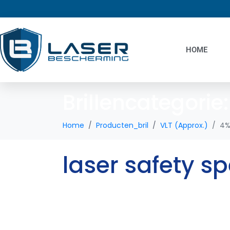
HOME
Brillencategorie
Home
Producten_bril
VLT (Approx.)
4
laser safety s