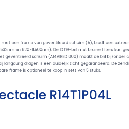
4.1004 met een frame van geventileerd schuim (A), biedt een ex
80-532nm en 620-11.500nm).
De OTG-bril met bruine filters kan 
met geventileerd schuim (A14AIRED1000) maakt de bril bijzonde
ij langdurig dragen is een duidelijk zicht gegarandeerd.
De zendi
re frame is optioneel te koop in sets van 5 stuks.
pectacle R14T1P04L